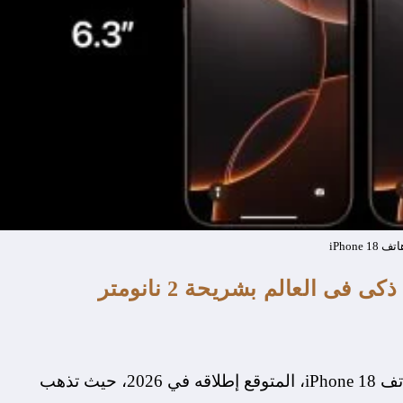
تف iPhone 18
كشفت بعض التقارير، عن تسريبات جديدة حول هاتف iPhone 18، المتوقع إطلاقه في 2026، حيث تذهب