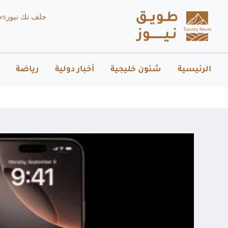
جلف تك نيوز
ws
الرئيسية
شئون خليجية
أخبار دولية
رياضة