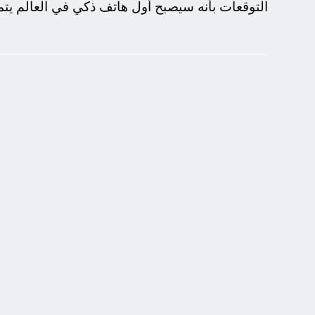
التوقعات بأنه سيصبح أول هاتف ذكي في العالم يتميز بشريحة 2 نانوم