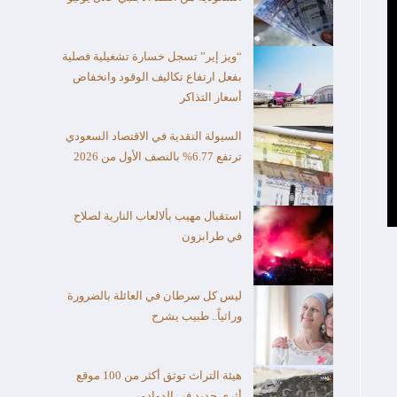
“ويز إير” تسجل خسارة تشغيلية فصلية
بفعل ارتفاع تكاليف الوقود وانخفاض
أسعار التذاكر
السيولة النقدية في الاقتصاد السعودي
ترتفع 6.77% بالنصف الأول من 2026
استقبال مهيب بألالعاب النارية لصلاح
في طرابزون
ليس كل سرطان في العائلة بالضرورة
وراثياً.. طبيب يشرح
هيئة التراث توثق أكثر من 100 موقع
أثري جديد في الدوادمي