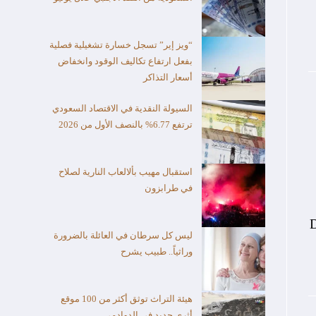
“ويز إير” تسجل خسارة تشغيلية فصلية
بفعل ارتفاع تكاليف الوقود وانخفاض
أسعار التذاكر
السيولة النقدية في الاقتصاد السعودي
ترتفع 6.77% بالنصف الأول من 2026
استقبال مهيب بألالعاب النارية لصلاح
في طرابزون
D
ليس كل سرطان في العائلة بالضرورة
وراثياً.. طبيب يشرح
هيئة التراث توثق أكثر من 100 موقع
أثري جديد في الدوادمي