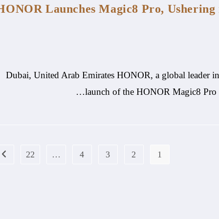
HONOR Launches Magic8 Pro, Ushering i
:Dubai, United Arab Emirates HONOR, a global leader in
launch of the HONOR Magic8 Pro ac
22
…
4
3
2
1