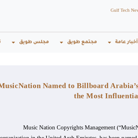
Gulf Tech Ne
أخبار عامة
مجتمع طويق
مجلس طويق
ت
MusicNation Named to Billboard Arabia’s
the Most Influenti
Music Nation Copyrights Management (“MusicNat
organization in the United Arab Emirates, has been named 