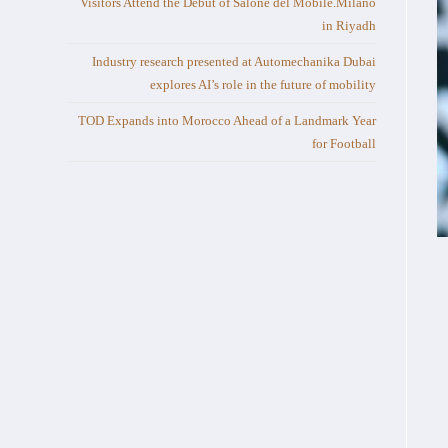
Visitors Attend the Debut of Salone del Mobile.Milano
in Riyadh
Industry research presented at Automechanika Dubai
explores AI’s role in the future of mobility
TOD Expands into Morocco Ahead of a Landmark Year
for Football