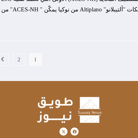
PON في المملكة العربية السعودية. حل أتمتة الشبكات "ألتيبلانو" Altiplano من نوكيا يمكّن " ACES-NH" من
2
1