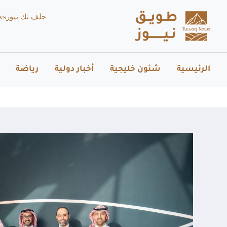
جلف تك نيوز
ws
الرئيسية
شئون خليجية
أخبار دولية
رياضة