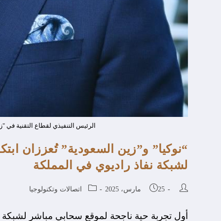
الرئيس التنفيذي لقطاع التقنية في "
“نوكيا” و”زين السعودية” تُعززان اب
لشبكة نفاذ راديوي في المملكة
25 مارس، 2025
اتصالات وتكنولوجيا
أول تجربة حية ناجحة لموقع سحابي مباشر لشبكة نف