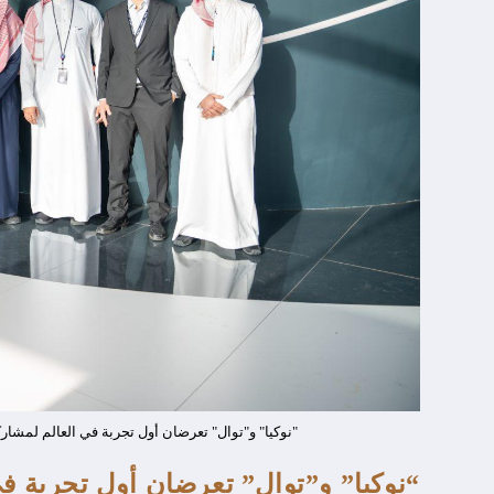
"نوكيا" و"توال" تعرضان أول تجربة في العالم لمش
“نوكيا” و”توال” تعرضان أول تجربة ف