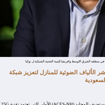
منطقة الشرق الاوسط وافريقيا للبنية التحتية الشبكية ل نوكيا
لان خطة نشر الألياف الضوئية للمنازل لتعزيز شبكة
السعودية
شركة أنظمة الاتصالات والإلكترونيات المتقدمة للمستضيف المحايد (ACES-NH) الأولى التي تعتمد تقنية 25G