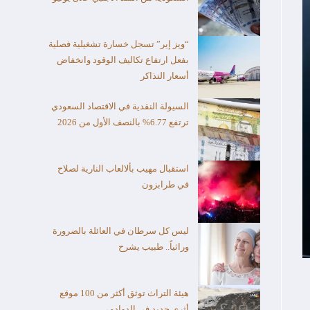
“ويز إير” تسجل خسارة تشغيلية فصلية
بفعل ارتفاع تكاليف الوقود وانخفاض
أسعار التذاكر
السيولة النقدية في الاقتصاد السعودي
ترتفع 6.77% بالنصف الأول من 2026
استقبال مهيب بألالعاب النارية لصلاح
في طرابزون
ليس كل سرطان في العائلة بالضرورة
وراثياً.. طبيب يشرح
هيئة التراث توثق أكثر من 100 موقع
أثري جديد في الدوادمي