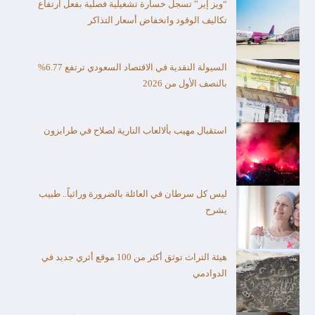
“ويز إير” تسجل خسارة تشغيلية فصلية بفعل ارتفاع
تكاليف الوقود وانخفاض أسعار التذاكر
السيولة النقدية في الاقتصاد السعودي ترتفع 6.77%
بالنصف الأول من 2026
استقبال مهيب بألالعاب النارية لصلاح في طرابزون
ليس كل سرطان في العائلة بالضرورة وراثياً.. طبيب
يشرح
هيئة التراث توثق أكثر من 100 موقع أثري جديد في
الدوادمي