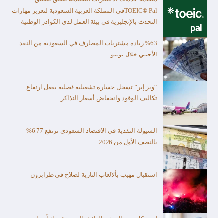
TOEIC® Palفي المملكة العربية السعودية لتعزيز مهارات
التحدث بالإنجليزية في بيئة العمل لدى الكوادر الوطنية
%63 زيادة مشتريات المصارف في السعودية من النقد
الأجنبي خلال يونيو
“ويز إير” تسجل خسارة تشغيلية فصلية بفعل ارتفاع
تكاليف الوقود وانخفاض أسعار التذاكر
السيولة النقدية في الاقتصاد السعودي ترتفع 6.77%
بالنصف الأول من 2026
استقبال مهيب بألالعاب النارية لصلاح في طرابزون