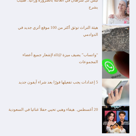
ليس كل سرطان في العائلة بالضرورة وراثياً.. طبيب
يشرح
هيئة التراث توثق أكثر من 100 موقع أثري جديد في
الدوادمي
“واتساب” يضيف ميزة @all لإشعار جميع أعضاء
المجموعات
5 إعدادات يجب تفعيلها فورًا بعد شراء آيفون جديد
20 أغسطس.. هيفاء وهبي تحيي حفلا غنائيا في السعودية