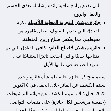
التي تقدم برامج عافية رائدة وشاملة تغذي الجسم
والعقل والروح.
جائزة ميشلان للتجربة المحلية اللأصيلة
: تكرم
الفنادق التي تقدم للضيوف اتصال غامرة من
محيطهم، مما يعكس طباع وروح المنطقة.
جائزة ميشلان لافتتاح العام
: تكافئ الفنادق التي تم
افتتاحها حديثًا والتي أحدثت تأثيرًا استثنائيًا على
مشهد الضيافة في عامها الأول.
سيتم منح كل جائزة خاصة لمنشأة فائزة واحدة.
سيتم الكشف عن الفائز خلال الحفل في 8 أكتوبر
2025. قبل ذلك، سيتم الكشف عن قوائم الترشيحات
(خمسة مرشحين لكل جائزة) على منصات التواصل
الاجتماعي والتحريرية لدليل ميشلان وفقًا للجدول