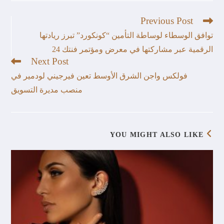
Previous Post
توافق الوسطاء لوساطة التأمين “كونكورد” تبرز ريادتها
الرقمية عبر مشاركتها في معرض ومؤتمر فنتك 24
Next Post
فولكس واجن الشرق الأوسط تعين فيرجيني لودمير في
منصب مديرة التسويق
YOU MIGHT ALSO LIKE