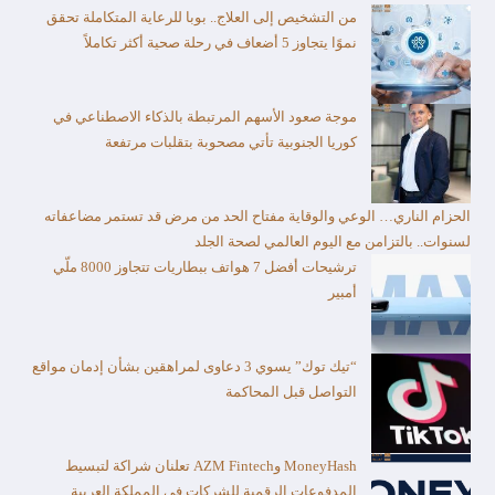
من التشخيص إلى العلاج.. بوبا للرعاية المتكاملة تحقق
نموًا يتجاوز 5 أضعاف في رحلة صحية أكثر تكاملاً
موجة صعود الأسهم المرتبطة بالذكاء الاصطناعي في
كوريا الجنوبية تأتي مصحوبة بتقلبات مرتفعة
الحزام الناري… الوعي والوقاية مفتاح الحد من مرض قد تستمر مضاعفاته
لسنوات.. بالتزامن مع اليوم العالمي لصحة الجلد
ترشيحات أفضل 7 هواتف ببطاريات تتجاوز 8000 ملّي
أمبير
“تيك توك” يسوي 3 دعاوى لمراهقين بشأن إدمان مواقع
التواصل قبل المحاكمة
MoneyHash وAZM Fintech تعلنان شراكة لتبسيط
المدفوعات الرقمية للشركات في المملكة العربية