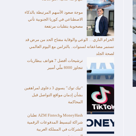
موجة صعود الأسهم المرتبطة بالذكاء
الاصطناعي في كوريا الجنوبية تأتي
مصحوبة بتقلبات مرتفعة
الحزام الناري… الوعي والوقاية مفتاح الحد من مرض قد
تستمر مضاعفاته لسنوات.. بالتزامن مع اليوم العالمي
لصحة الجلد
ترشيحات أفضل 7 هواتف ببطاريات
تتجاوز 8000 ملّي أمبير
“تيك توك” يسوي 3 دعاوى لمراهقين
بشأن إدمان مواقع التواصل قبل
المحاكمة
MoneyHash وAZM Fintech تعلنان
شراكة لتبسيط المدفوعات الرقمية
للشركات في المملكة العربية