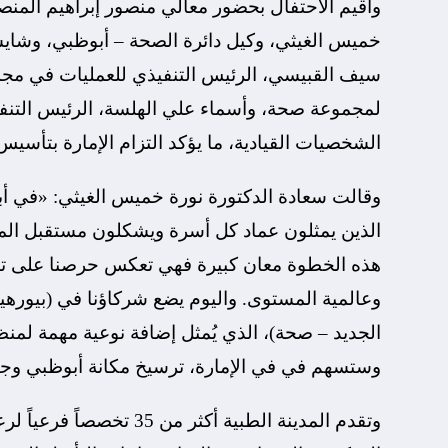
وأقيم الاحتفال بحضور معالي منصور إبراهيم المنص
خميس الغيثي، وكيل دائرة الصحة – أبوظبي، وشاي
سيف القبيسي، الرئيس التنفيذي للعمليات في مجمو
لمجموعة صحة، وأسماء علي الهلسة، الرئيس التن
الشخصيات القيادية، ما يؤكد التزام الإمارة بتأسي
وقالت سعادة الدكتورة نورة خميس الغيثي: «في أب
الذين يمثلون عماد كل أسرة ويشكلون مستقبل المج
هذه الخطوة معان كبيرة فهي تعكس حرصنا على تمك
وعالمية المستوى. واليوم يضع شركاؤنا في (بيور
الجديد – صحة)، الذي يُمثل إضافة نوعية مهمة لمنظ
وستسهم في في الإمارة، ترسيخ مكانة أبوظبي وجهةً ر
وتقدم المدينة الطبية أكث