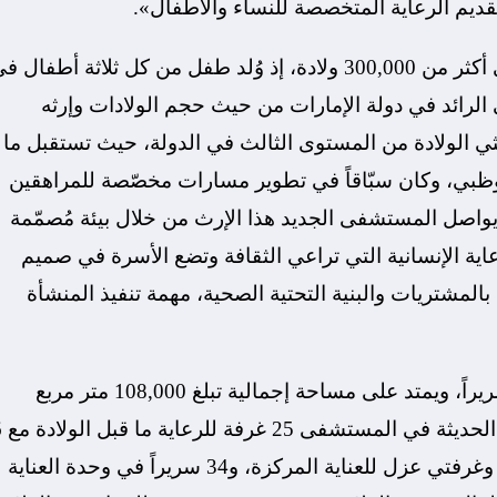
 تقديم الرعاية المتخصصة للنساء والأطفال».
ومنذ عام 1977، سجّل مستشفى الكورنيش الحالي أكثر من 300,000 ولادة، إذ وُلد طفل من كل ثلاثة أطفال 
لرائد في دولة الإمارات من حيث حجم الولادات وإرثه
ثي الولادة من المستوى الثالث في الدولة، حيث تستقبل ما
بوظبي، وكان سبّاقاً في تطوير مسارات مخصّصة للمراهقين
ويواصل المستشفى الجديد هذا الإرث من خلال بيئة مُصمّمة
اية الإنسانية التي تراعي الثقافة وتضع الأسرة في صميم
بالمشتريات والبنية التحتية الصحية، مهمة تنفيذ المنشأة
يضم مستشفى «الكورنيش الجديد – صحة» 357 سريراً، ويمتد على مساحة إجمالية تبلغ 108,000 متر مربع
موزعة على تسعة طوا
غرف تحفيز، و11 سريراً في وحدة العناية المركزة، وغرفتي عزل للعناية المركزة، و34 سريراً في وحدة العناية