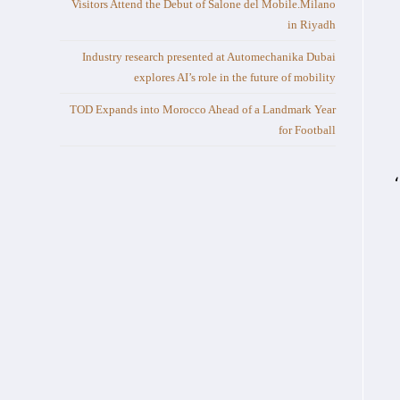
Visitors Attend the Debut of Salone del Mobile.Milano
in Riyadh
Industry research presented at Automechanika Dubai
explores AI’s role in the future of mobility
TOD Expands into Morocco Ahead of a Landmark Year
for Football