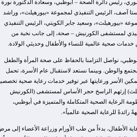
وري، رئيس دائرة الصحة – أبوظبي، وسعادة الدكتورة نورة
ستا آصف، الرئيس التنفيذي لمجموعة «بيورهيلث»، وراشد
عة «بيورهيلث»، وسعيد جابر الكويتي، الرئيس التنفيذي
فيذي لمستشفى الكورنيش – صحة، إلى جانب نخبة من
س خدمات صحية عالمية للنساء والأطفال وحديثي الولادة.
وظبي، نواصل التزامنا بالحفاظ على صحة المرأة والطفل
تمع والوطن. وبينما نستعد لاستقبال عام الأسرة، تحمل
ين الأسر ورعايتها عبر توفير خدمات رعاية صحية تخصصي
هيلث) إرثهم الراسخ حجر الأساس لمستشفى (الكورنيش
ومة الرعاية الصحية المتكاملة والمتميزة في أبوظبي،
ائدةً للرعاية الصحية عالمياً».
ر من 35 تخصصاً فرعياً لرعاية الأطفال، بدءاً من طب الأورام وزراعة الأعضاء إلى مر