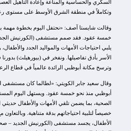
السكري والحساسية والمناعة وإعادة التأهيل العصبي
وتكاملاً في منطقة الشرق الأوسط على مستوى رعاي
وقالت شايستا آصف: «نحتفل اليوم بخطوة مهمة بنا
خمسة عقود. فقد صمم مستشفى (الكورنيش الجديد
يلبي احتياجات الأمهات والمواليد الجدد والأطفال،
الأسر بأدق تفاصيلها. ونفخر في (بيورهيلث) بدورنا
وترسخ مكانة أبوظبي الرائدة عالمياً في قطاع الرعا
وقال سعيد جابر الكويتي: «لطالما كان مستشفى ا
أبوظبي منذ نحو خمسة عقود. ويستهل اليوم المستش
الصحية، بما يضمن تلقي الأمهات والأطفال حديثي 
خصيصاً لتلبية احتياجاتهم بدقة متناهية. وبالتعاو
الأطفال، يجسد مستشفى (الكورنيش الجديد – صحة)