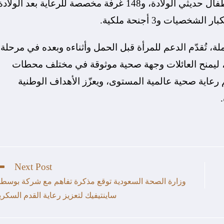
المركزة لحديثي الولادة و80 وحدة رعاية خاصة للأطفال حديثي الولادة، و148 غرفة مخصصة للرعاية بعد الولاد
ة، تُقدّم الدعم للمرأة قبل الحمل وأثناءه وبعده في مرحلة
قة، ليمنح العائلات وجهة صحية موثوقة في مختلف محطات
 رعاية صحية عالمية المستوى، ويعزّز الأهداف الوطنية
Next Post
وزارة الصحة السعودية توقع مذكرة تفاهم مع شركة بوسط
ساينتيفيك لتعزيز رعاية القدم السكري