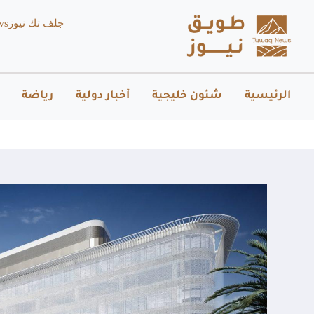
جلف تك نيوز
ws
الرئيسية
شئون خليجية
أخبار دولية
رياضة