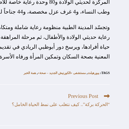
وطب النساء، و4 غرف عزل مخصصة، و44 جناحاً لكبار الشخصيات و3 أجنحة ملكية.
وتجسّد المدينة الطبية منظومة رعاية شاملة ومتكامل
رعاية حديثي الولادة والأطفال، ثم مرحلة المراه
حياة أفرادها، ويرسخ دور أبوظبي الريادي في تقديم
المعنية بصحة السكان وتمكين المرأة ورفاه الأسرة.
TAGS
:
بيورهيلث
,
مستشفى «الكورنيش الجديد – صحة»
,
همة الخبر
Previous Post
“الحركة بركة”.. كيف نتغلب على نمط الحياة الخامل؟