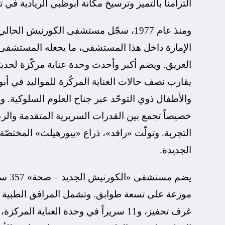
التزامنا بالتميز وترسيخ مكانة أبوظبي الريادية في
الإمارة داخل هذا المستشفى، ما يجعله المستشفى ا
العريق. ويضم أكبر وأحدث وحدة عناية مركّزة لحدي
يقارب نصف حالات العناية المركّزة للمواليد في أ
والأطفال ذوي التوحّد عبر جناح العلوم السلوكية. 
خصيصاً تجمع بين القدرات السريرية المتقدمة والرع
التجربة. وتولّت «رافد»، ذراع «بيورهيلث» المختصّة 
الجديدة.