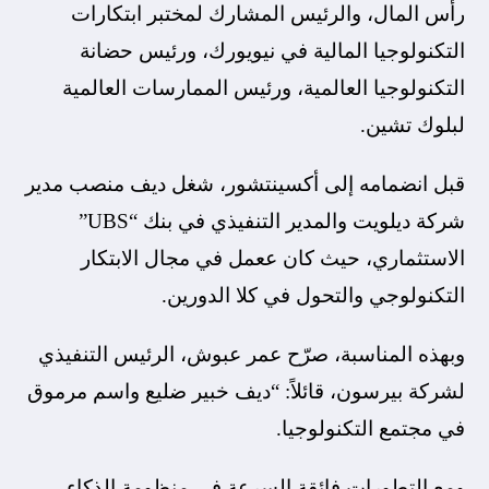
رأس المال، والرئيس المشارك لمختبر ابتكارات
التكنولوجيا المالية في نيويورك، ورئيس حضانة
التكنولوجيا العالمية، ورئيس الممارسات العالمية
لبلوك تشين.
قبل انضمامه إلى أكسينتشور، شغل ديف منصب مدير
شركة ديلويت والمدير التنفيذي في بنك “UBS”
الاستثماري، حيث كان ععمل في مجال الابتكار
التكنولوجي والتحول في كلا الدورين.
وبهذه المناسبة، صرّح عمر عبوش، الرئيس التنفيذي
لشركة بيرسون، قائلاً: “ديف خبير ضليع واسم مرموق
في مجتمع التكنولوجيا.
ومع التطورات فائقة السرعة في منظومة الذكاء