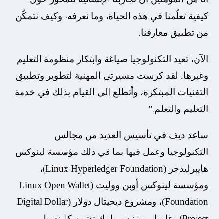
كيفية تعلّمنا في هذه الحياة، وما نعرفه، وكيف نتمكّن
من تطبيق معارفنا.
الآن، تعيد التكنولوجيا صياغة وابتكار منظومة التعليم
وغيرها. لقد كرست مسيرتي المهنية لتطوير وتطبيق
التقنيات المبتكرة، وأتطلع إلى القيام بذلك في خدمة
التعليم والتعلم.”
ساعد ديف في تأسيس العديد من مجالس
التكنولوجيا وعمل فيها بما في ذلك مؤسسة لينوكس
هايبرليدجر (Linux Hyperledger Foundation)،
ومؤسسة لينوكس أوبن ووليت (Linux Open Wallet
Foundation)، ومشروع ديجيتال دولار (Digital Dollar
Project) وغلوبال بيزنيس بلوك تشين كاونسيل