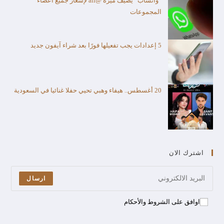
“واتساب” يضيف ميزة @all لإشعار جميع أعضاء
المجموعات
5 إعدادات يجب تفعيلها فورًا بعد شراء آيفون جديد
20 أغسطس.. هيفاء وهبي تحيي حفلا غنائيا في السعودية
اشترك الان
ارسال
اوافق على الشروط والأحكام