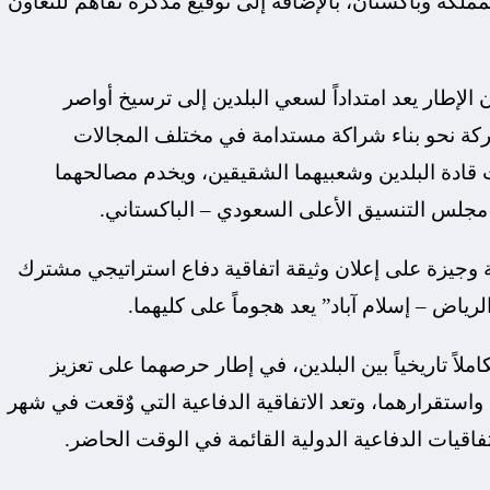
مملكة وباكستان، بالإضافة إلى توقيع مذكرة تفاهم للتعاون
 الإطار يعد امتداداً لسعي البلدين إلى ترسيخ أواصر
مشتركة نحو بناء شراكة مستدامة في مختلف المجالات
ات قادة البلدين وشعبيهما الشقيقين، ويخدم مصالحهما
ع مجلس التنسيق الأعلى السعودي – الباكستاني.
ة وجيزة على إعلان وثيقة اتفاقية دفاع استراتيجي مشترك
اض – إسلام آباد” يعد هجوماً على كليهما.
ملاً تاريخياً بين البلدين، في إطار حرصهما على تعزيز
واستقرارهما، وتعد الاتفاقية الدفاعية التي وٌقعت في شهر
تفاقيات الدفاعية الدولية القائمة في الوقت الحاضر.