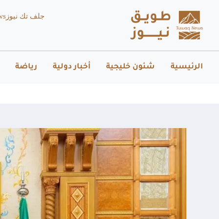
جلف تك نيوز
ws
الرئيسية
شئون خليجية
أخبار دولية
رياضة