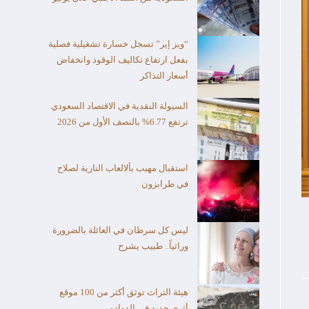
“ويز إير” تسجل خسارة تشغيلية فصلية
بفعل ارتفاع تكاليف الوقود وانخفاض
أسعار التذاكر
السيولة النقدية في الاقتصاد السعودي
ترتفع 6.77% بالنصف الأول من 2026
استقبال مهيب بألالعاب النارية لصلاح
في طرابزون
ليس كل سرطان في العائلة بالضرورة
وراثياً.. طبيب يشرح
هيئة التراث توثق أكثر من 100 موقع
أثري جديد في الدوادمي