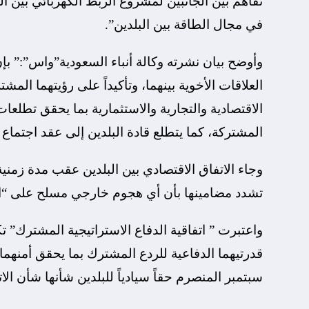
تفاهم بين الجانبين لمشروع الربط الكهربائي بين ال
في مجال الطاقة بين البلدين”.
وأوضح بيان نشرته وكالة أنباء السعودية”واس”:” بإن
العلاقات الأخوية بينهما، وتأكيداً على رؤيتهما ال
الاقتصادية والتجارية والاستثمارية بما يحقق تطلع
المشتركة، كما يتطلع قادة البلدين إلى عقد اجتما
وجاء الاتفاق الاقتصادي بين البلدين عقب مدة زمني
تشدد مضامينها بأن أي هجوم خارجي مسلح على “الري
واعتبرت ” اتفاقية الدفاع الاستراتيجية المشترك” تكا
قدرتيهما الدفاعية للردع المشترك بما يحقق أمنهما 
سبتمبر المنصرم حقاً سيادياً للبلدين شأنها شأن الا