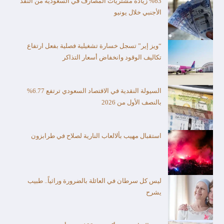
%63 زيادة مشتريات المصارف في السعودية من النقد
الأجنبي خلال يونيو
“ويز إير” تسجل خسارة تشغيلية فصلية بفعل ارتفاع
تكاليف الوقود وانخفاض أسعار التذاكر
السيولة النقدية في الاقتصاد السعودي ترتفع 6.77%
بالنصف الأول من 2026
استقبال مهيب بألالعاب النارية لصلاح في طرابزون
ليس كل سرطان في العائلة بالضرورة وراثياً.. طبيب
يشرح