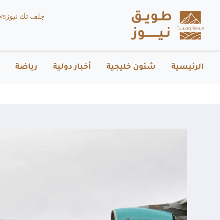
جلف تك نيوز
ws
الرئيسية
شئون خليجية
أخبار دولية
رياضة