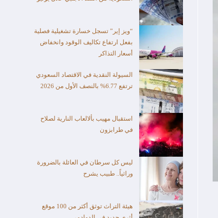
“ويز إير” تسجل خسارة تشغيلية فصلية
بفعل ارتفاع تكاليف الوقود وانخفاض
أسعار التذاكر
السيولة النقدية في الاقتصاد السعودي
ترتفع 6.77% بالنصف الأول من 2026
استقبال مهيب بألالعاب النارية لصلاح
في طرابزون
ليس كل سرطان في العائلة بالضرورة
وراثياً.. طبيب يشرح
هيئة التراث توثق أكثر من 100 موقع
أثري جديد في الدوادمي