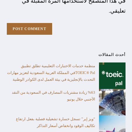
في هذا المتصفح لاستخدامها المرة المقبلة في
تعليقي.
أحدث المقالات
منظمة خدمات الاختبارات التعليمية تطلق تطبيق
TOEIC® Palفي المملكة العربية السعودية لتعزيز مهارات
التحدث بالإنجليزية في بيئة العمل لدى الكوادر الوطنية
%63 زيادة مشتريات المصارف في السعودية من النقد
الأجنبي خلال يونيو
“ويز إير” تسجل خسارة تشغيلية فصلية بفعل ارتفاع
تكاليف الوقود وانخفاض أسعار التذاكر