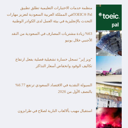
منظمة خدمات الاختبارات التعليمية تطلق تطبيق
TOEIC® Palفي المملكة العربية السعودية لتعزيز مهارات
التحدث بالإنجليزية في بيئة العمل لدى الكوادر الوطنية
%63 زيادة مشتريات المصارف في السعودية من النقد
الأجنبي خلال يونيو
“ويز إير” تسجل خسارة تشغيلية فصلية بفعل ارتفاع
تكاليف الوقود وانخفاض أسعار التذاكر
السيولة النقدية في الاقتصاد السعودي ترتفع 6.77%
بالنصف الأول من 2026
استقبال مهيب بألالعاب النارية لصلاح في طرابزون