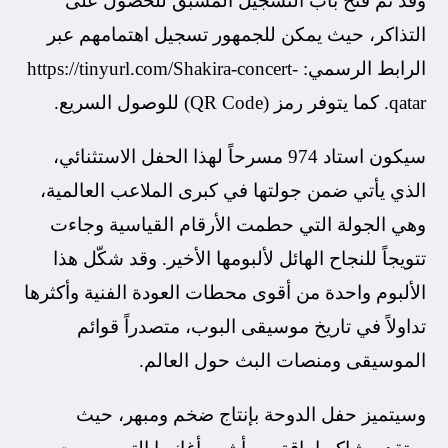
وقد تم فتح باب التسجيل المسبق للحصول على
التذاكر، حيث يمكن للجمهور تسجيل اهتمامهم عبر
الرابط الرسمي: https://tinyurl.com/Shakira-concert-
qatar. كما يتوفر رمز (QR Code) للوصول السريع.
سيكون استاد 974 مسرحاً لهذا الحفل الاستثنائي،
الذي يأتي ضمن جولتها في كبرى الملاعب العالمية،
وهي الجولة التي حطمت الأرقام القياسية وجاءت
تتويجاً للنجاح الهائل لألبومها الأخير. وقد شكّل هذا
الألبوم واحدة من أقوى محطات العودة الفنية وأكثرها
تداولاً في تاريخ موسيقى البوب، متصدراً قوائم
الموسيقى ومنصات البث حول العالم.
وسيتميز حفل الدوحة بإنتاج ضخم ومبهر، حيث