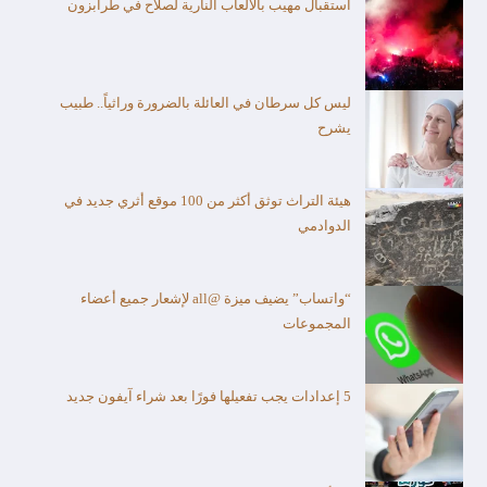
استقبال مهيب بألالعاب النارية لصلاح في طرابزون
ليس كل سرطان في العائلة بالضرورة وراثياً.. طبيب
يشرح
هيئة التراث توثق أكثر من 100 موقع أثري جديد في
الدوادمي
“واتساب” يضيف ميزة @all لإشعار جميع أعضاء
المجموعات
5 إعدادات يجب تفعيلها فورًا بعد شراء آيفون جديد