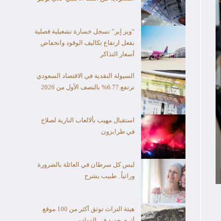
“ويز إير” تسجل خسارة تشغيلية فصلية
بفعل ارتفاع تكاليف الوقود وانخفاض
أسعار التذاكر
السيولة النقدية في الاقتصاد السعودي
ترتفع 6.77% بالنصف الأول من 2026
استقبال مهيب بألالعاب النارية لصلاح
في طرابزون
ليس كل سرطان في العائلة بالضرورة
وراثياً.. طبيب يشرح
هيئة التراث توثق أكثر من 100 موقع
أثري جديد في الدوادمي