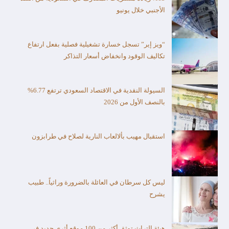
الأجنبي خلال يونيو
“ويز إير” تسجل خسارة تشغيلية فصلية بفعل ارتفاع
تكاليف الوقود وانخفاض أسعار التذاكر
السيولة النقدية في الاقتصاد السعودي ترتفع 6.77%
بالنصف الأول من 2026
استقبال مهيب بألالعاب النارية لصلاح في طرابزون
ليس كل سرطان في العائلة بالضرورة وراثياً.. طبيب
يشرح
هيئة التراث توثق أكثر من 100 موقع أثري جديد في