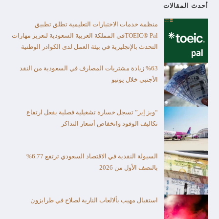
أحدث المقالات
منظمة خدمات الاختبارات التعليمية تطلق تطبيق
TOEIC® Palفي المملكة العربية السعودية لتعزيز مهارات
التحدث بالإنجليزية في بيئة العمل لدى الكوادر الوطنية
%63 زيادة مشتريات المصارف في السعودية من النقد
الأجنبي خلال يونيو
“ويز إير” تسجل خسارة تشغيلية فصلية بفعل ارتفاع
تكاليف الوقود وانخفاض أسعار التذاكر
السيولة النقدية في الاقتصاد السعودي ترتفع 6.77%
بالنصف الأول من 2026
استقبال مهيب بألالعاب النارية لصلاح في طرابزون