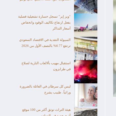
“ويز إير” تسجل خسارة تشغيلية فصلية
بفعل ارتفاع تكاليف الوقود وانخفاض
أسعار التذاكر
السيولة النقدية في الاقتصاد السعودي
ترتفع 6.77% بالنصف الأول من 2026
استقبال مهيب بألالعاب النارية لصلاح
في طرابزون
ليس كل سرطان في العائلة بالضرورة
وراثياً.. طبيب يشرح
هيئة التراث توثق أكثر من 100 موقع
أثري جديد في الدوادمي