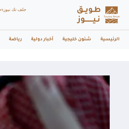
جلف تك نيوز
ws
الرئيسية
شئون خليجية
أخبار دولية
رياضة