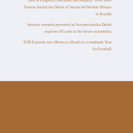
Red in Progress Concludes Successfully: Over 3000
Visitors Attend the Debut of Salone del Mobile.Milano
in Riyadh
Industry research presented at Automechanika Dubai
explores AI’s role in the future of mobility
TOD Expands into Morocco Ahead of a Landmark Year
for Football