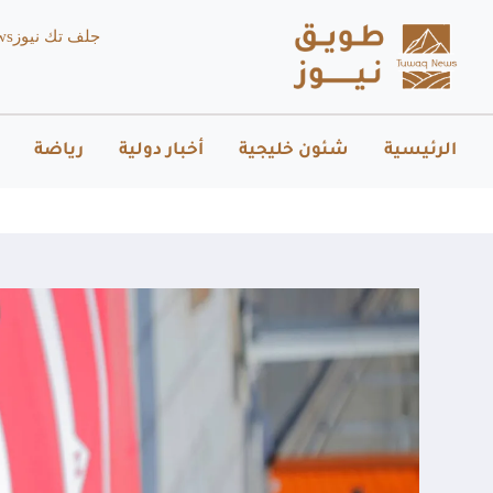
جلف تك نيوز
ws
الرئيسية
شئون خليجية
أخبار دولية
رياضة