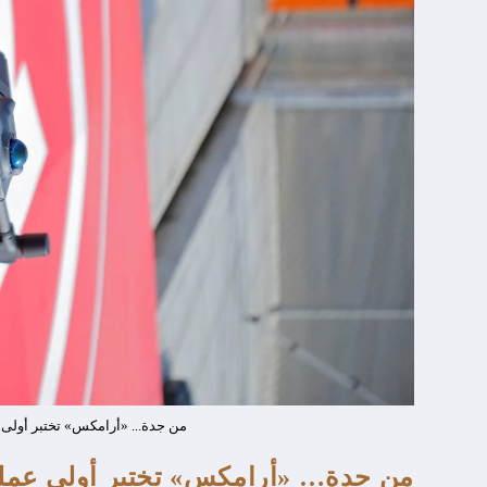
من جدة... «أرامكس» تختبر أولى ع
من جدة… «أرامكس» تختبر أولى عمليات