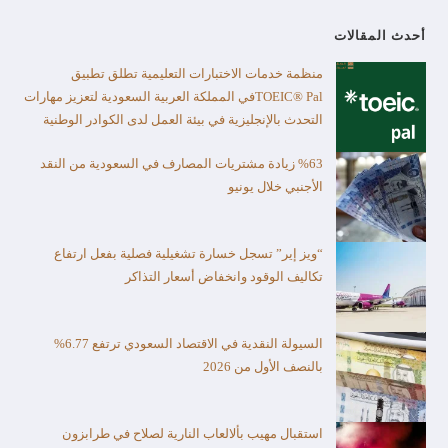
أحدث المقالات
منظمة خدمات الاختبارات التعليمية تطلق تطبيق
TOEIC® Palفي المملكة العربية السعودية لتعزيز مهارات
التحدث بالإنجليزية في بيئة العمل لدى الكوادر الوطنية
%63 زيادة مشتريات المصارف في السعودية من النقد
الأجنبي خلال يونيو
“ويز إير” تسجل خسارة تشغيلية فصلية بفعل ارتفاع
تكاليف الوقود وانخفاض أسعار التذاكر
السيولة النقدية في الاقتصاد السعودي ترتفع 6.77%
بالنصف الأول من 2026
استقبال مهيب بألالعاب النارية لصلاح في طرابزون