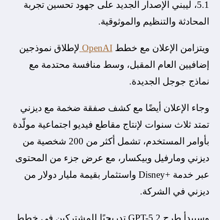
5.1، ليبني الإصدار الجديد على جهود تحسين تجربة
المحادثة والتنظيم والموثوقية.
ويتزامن الإعلان مع خطط
OpenAI
لإطلاق نموذجين
إضافيين العام المقبل، وسط منافسة محتدمة مع
نماذج جوجل الجديدة.
وجاء الإعلان أيضًا مع كشف صفقة ضخمة مع ديزني
تمتد ثلاث سنوات لإنتاج مقاطع فيديو اجتماعية مولّدة
بأوامر المستخدم، تشمل أكثر من 200 شخصية من
ديزني ومارفيل وبيكسار، مع عرض جزء من المحتوى
عبر خدمة +Disney واستثمار بقيمة مليار دولار من
ديزني في الشركة.
وسيبدأ طرح GPT-5.2 تدريجيًا للمشتركين في خطط