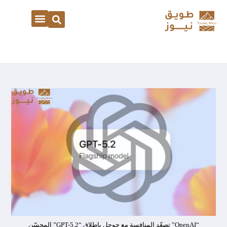
“OpenAI” تصعّد المنافسة مع جوجل بإطلاق “GPT-5.2” المحسّن