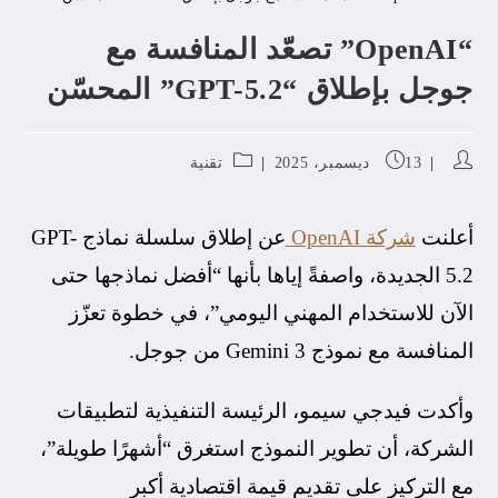
“OpenAI” تصعّد المنافسة مع
جوجل بإطلاق “GPT-5.2” المحسّن
13 ديسمبر، 2025
تقنية
أعلنت
شركة OpenAI
عن إطلاق سلسلة نماذج GPT-
5.2 الجديدة، واصفةً إياها بأنها “أفضل نماذجها حتى
الآن للاستخدام المهني اليومي”، في خطوة تعزّز
المنافسة مع نموذج Gemini 3 من جوجل.
وأكدت فيدجي سيمو، الرئيسة التنفيذية لتطبيقات
الشركة، أن تطوير النموذج استغرق “أشهرًا طويلة”،
مع التركيز على تقديم قيمة اقتصادية أكبر