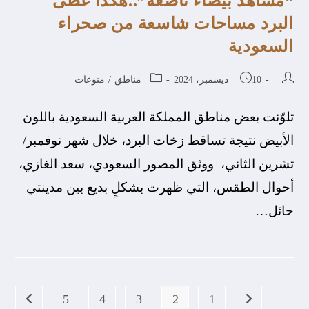
“مشاهد بيضاء ناصعة”..هكذا غطى
البرد مساحات شاسعة من صحراء
السعودية
10 ديسمبر، 2024
مناطق
/
منوعات
تلوّنت بعض مناطق المملكة العربية السعودية باللون
الأبيض نتيجة تساقط زخات البرد، خلال شهر نوفمبر/
تشرين الثاني، ووثق المصور السعودي، سعد الغازي،
أحوال الطقس، التي ظهرت بشكلٍ بديع بين مدينتي
حائل…
5
4
3
2
1