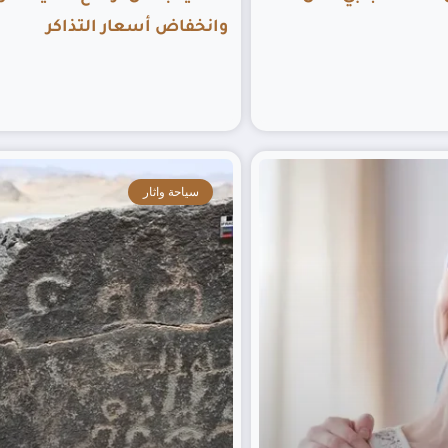
وانخفاض أسعار التذاكر
سياحة واثار