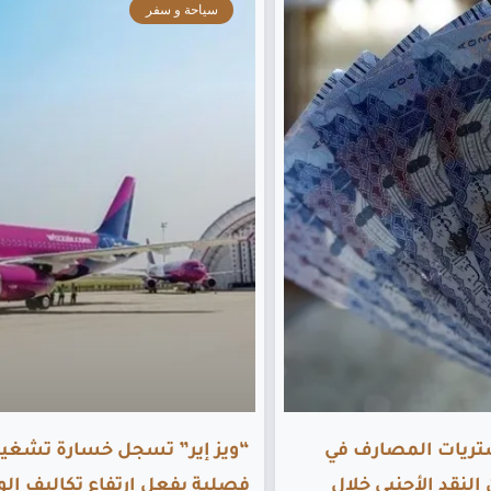
سياحة و سفر
 مشتريات المصارف في
“ويز إير” تسجل خسارة تشغيل
لنقد الأجنبي خلال
فصلية بفعل ارتفاع تكاليف الو