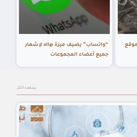
التراث توثق أكثر من 100 موقع
“واتساب” يضيف ميزة @all لإشعار
جميع أعضاء المجموعات
مشاهدة الكل