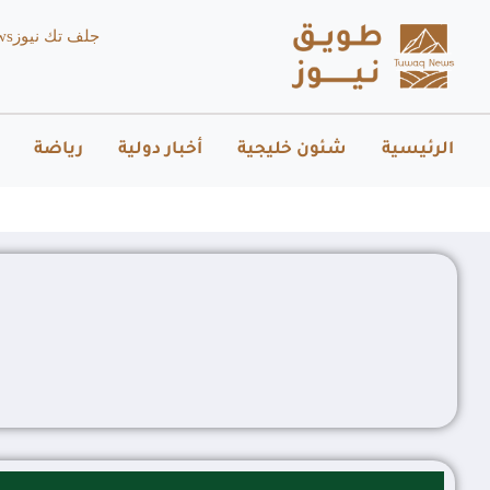
جلف تك نيوز
ws
الرئيسية
شئون خليجية
أخبار دولية
رياضة