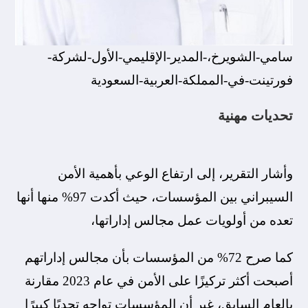
سامي-الشويرخ،-المدير-الإقليمي-الأول-لشركة-
فورتينت-في-المملكة-العربية-السعودية
تحديات مهنية
وأشار التقرير، إلى ارتفاع الوعي بأهمية الأمن
السيبراني بين المؤسسات، حيث أكدت 97% منها أنها
تعده من أولويات عمل مجالس إداراتها،
كما صرح 72% من المؤسسات بأن مجالس إداراتهم
أصبحت أكثر تركيزًا على الأمن في عام 2023 مقارنة
بالعام السابق، غير أن المؤسسات تواجه تحديًا كبيرًا