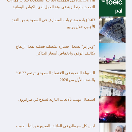
TOEIC® Palفي المملكة العربية السعودية لتعزيز مهارات
التحدث بالإنجليزية في بيئة العمل لدى الكوادر الوطنية
%63 زيادة مشتريات المصارف في السعودية من النقد
الأجنبي خلال يونيو
“ويز إير” تسجل خسارة تشغيلية فصلية بفعل ارتفاع
تكاليف الوقود وانخفاض أسعار التذاكر
السيولة النقدية في الاقتصاد السعودي ترتفع 6.77%
بالنصف الأول من 2026
استقبال مهيب بألالعاب النارية لصلاح في طرابزون
ليس كل سرطان في العائلة بالضرورة وراثياً.. طبيب