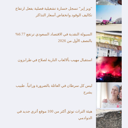
“ويز إير” تسجل خسارة تشغيلية فصلية بفعل ارتفاع
تكاليف الوقود وانخفاض أسعار التذاكر
السيولة النقدية في الاقتصاد السعودي ترتفع 6.77%
بالنصف الأول من 2026
استقبال مهيب بألالعاب النارية لصلاح في طرابزون
ليس كل سرطان في العائلة بالضرورة وراثياً.. طبيب
يشرح
هيئة التراث توثق أكثر من 100 موقع أثري جديد في
الدوادمي