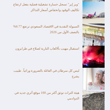
“ويز إير” تسجل خسارة تشغيلية فصلية بفعل ارتفاع
تكاليف الوقود وانخفاض أسعار التذاكر
السيولة النقدية في الاقتصاد السعودي ترتفع 6.77%
بالنصف الأول من 2026
استقبال مهيب بألالعاب النارية لصلاح في طرابزون
ليس كل سرطان في العائلة بالضرورة وراثياً.. طبيب
يشرح
هيئة التراث توثق أكثر من 100 موقع أثري جديد في
الدوادمي