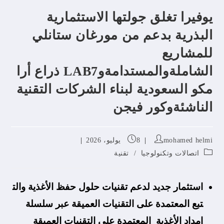
يوفيرا تغلق جولتها الاستثمارية
البذرية بدعم من مورغان ستانلي
للمشاريع
الشاملةوالمستدامةوLAB7 ذراع أرا
مكو السعودية لبناء الشركات التقنية
الناشئةوكور فيجن
mohamed helmi
8 يوليو، 2026
اتصالات وتكنولوجيا
/
تقنية
استثمار
جديد
لدعم
تقنيات
حلول
حفظ
الأغذية
والت
تبع المعتمدة على التقنيات العميقة عبر سلسلة
إمداد
الأغذية
المعتمدة على التقنيات العميقة