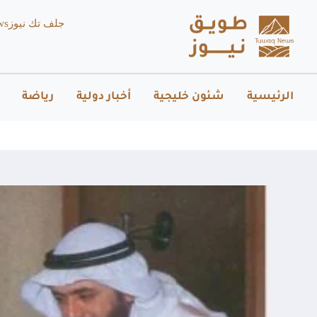
جلف تك نيوز
ws
الرئيسية
شئون خليجية
أخبار دولية
رياضة