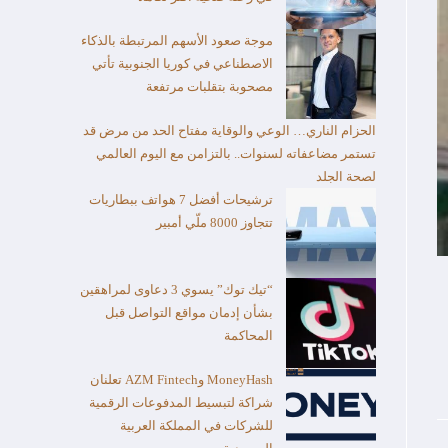
موجة صعود الأسهم المرتبطة بالذكاء
الاصطناعي في كوريا الجنوبية تأتي
مصحوبة بتقلبات مرتفعة
الحزام الناري… الوعي والوقاية مفتاح الحد من مرض قد
تستمر مضاعفاته لسنوات.. بالتزامن مع اليوم العالمي
لصحة الجلد
ترشيحات أفضل 7 هواتف ببطاريات
تتجاوز 8000 ملّي أمبير
“تيك توك” يسوي 3 دعاوى لمراهقين
بشأن إدمان مواقع التواصل قبل
المحاكمة
MoneyHash وAZM Fintech تعلنان
شراكة لتبسيط المدفوعات الرقمية
للشركات في المملكة العربية