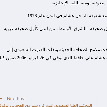
ية يومية باللغة الإنجليزية.
يقه الراحل هشام في لندن عام 1978.
بإطلاق صحيفة «الشرق الأوسط» من لندن كأول صحيفة عربية
صاغت ملامح الصحافة الحديثة ونقلت الصوت السعودي إلى
آفاق عالمية غير مسبوقة، ووضعت الراحل وشقيقه هشام علي حافظ الذى توفي في 26 فبراير 06
Next Post
المحكمة العليا السعودية: اليوم غرة شهر ذي الحجة .. والوقو