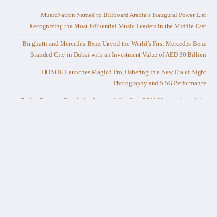
MusicNation Named to Billboard Arabia’s Inaugural Power List
Recognizing the Most Influential Music Leaders in the Middle East
Binghatti and Mercedes-Benz Unveil the World’s First Mercedes-Benz
Branded City in Dubai with an Investment Value of AED 30 Billion
HONOR Launches Magic8 Pro, Ushering in a New Era of Night
Photography and 5.5G Performance
Red in Progress Concludes Successfully: Over 3000 Visitors Attend the
Debut of Salone del Mobile.Milano in Riyadh
Industry research presented at Automechanika Dubai explores AI’s role in
the future of mobility
TOD Expands into Morocco Ahead of a Landmark Year for Football