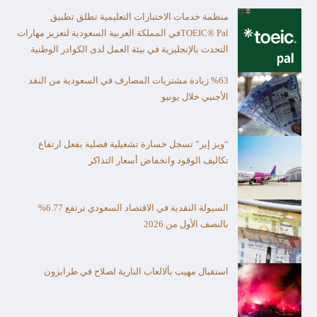
منظمة خدمات الاختبارات التعليمية تطلق تطبيق
TOEIC® Palفي المملكة العربية السعودية لتعزيز مهارات
التحدث بالإنجليزية في بيئة العمل لدى الكوادر الوطنية
%63 زيادة مشتريات المصارف في السعودية من النقد
الأجنبي خلال يونيو
“ويز إير” تسجل خسارة تشغيلية فصلية بفعل ارتفاع
تكاليف الوقود وانخفاض أسعار التذاكر
السيولة النقدية في الاقتصاد السعودي ترتفع 6.77%
بالنصف الأول من 2026
استقبال مهيب بألالعاب النارية لصلاح في طرابزون