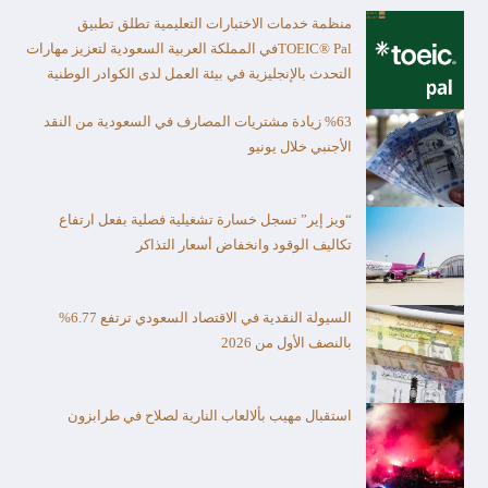
منظمة خدمات الاختبارات التعليمية تطلق تطبيق
TOEIC® Palفي المملكة العربية السعودية لتعزيز مهارات
التحدث بالإنجليزية في بيئة العمل لدى الكوادر الوطنية
%63 زيادة مشتريات المصارف في السعودية من النقد
الأجنبي خلال يونيو
“ويز إير” تسجل خسارة تشغيلية فصلية بفعل ارتفاع
تكاليف الوقود وانخفاض أسعار التذاكر
السيولة النقدية في الاقتصاد السعودي ترتفع 6.77%
بالنصف الأول من 2026
استقبال مهيب بألالعاب النارية لصلاح في طرابزون