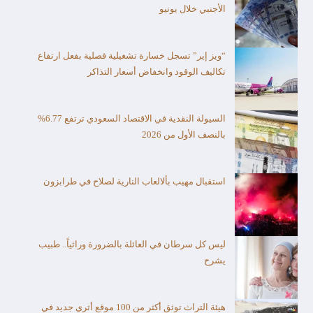
الأجنبي خلال يونيو
“ويز إير” تسجل خسارة تشغيلية فصلية بفعل ارتفاع
تكاليف الوقود وانخفاض أسعار التذاكر
السيولة النقدية في الاقتصاد السعودي ترتفع 6.77%
بالنصف الأول من 2026
استقبال مهيب بألالعاب النارية لصلاح في طرابزون
ليس كل سرطان في العائلة بالضرورة وراثياً.. طبيب
يشرح
هيئة التراث توثق أكثر من 100 موقع أثري جديد في