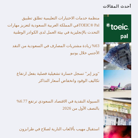
أحدث المقالات
منظمة خدمات الاختبارات التعليمية تطلق تطبيق
TOEIC® Palفي المملكة العربية السعودية لتعزيز مهارات
التحدث بالإنجليزية في بيئة العمل لدى الكوادر الوطنية
%63 زيادة مشتريات المصارف في السعودية من النقد
الأجنبي خلال يونيو
“ويز إير” تسجل خسارة تشغيلية فصلية بفعل ارتفاع
تكاليف الوقود وانخفاض أسعار التذاكر
السيولة النقدية في الاقتصاد السعودي ترتفع 6.77%
بالنصف الأول من 2026
استقبال مهيب بألالعاب النارية لصلاح في طرابزون