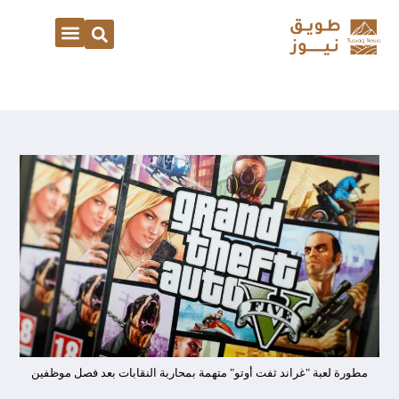
مطورة لعبة "غراند ثفت أوتو" متهمة بمحاربة النقابات بعد فصل موظفين