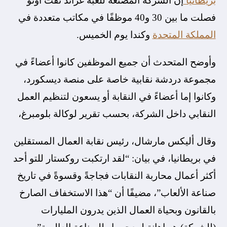
بريطانيا
إن الشركة المصنعة للعبة غراند ثفت أوتو
فصلت ما بين 30 و40 موظفًا في مكاتب متعددة في
المملكة المتحدة
وكندا يوم الخميس.
وأوضح المتحدث أن جميع الموظفين كانوا أعضاءً في
مجموعة دردشة نقابية خاصة على منصة ديسكورد،
وكانوا إما أعضاءً في النقابة أو يسعون لتنظيم العمل
النقابي داخل الشركة، بحسب تقرير لوكالة بلومبرغ،
وقال أليكس مارشال، رئيس نقابة العمال المستقلين
في بريطانيا، في بيان: “لقد ارتكبت روكستار للتو أحد
أكثر أعمال محاربة النقابات فجاجةً وقسوةً في تاريخ
صناعة الألعاب”، مضيفًا أن “هذا الاستخفاف الصارخ
بالقانون وبحياة العمال الذين يدرون المليارات