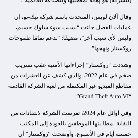
(للشركة) هو إهانة لمعجبيها وللصناعة العالمية”.
وقال آلان لويس، المتحدث باسم شركة تيك-تو، إن
عمليات الفصل جاءت “بسبب سوء سلوك جسيم،
وليس لأي سبب آخر”، مضيفًا: “ندعم تمامًا طموحات
روكستار ونهجها”.
وشددت “روكستار” إجراءاتها الأمنية عقب تسريب
ضخم في عام 2022، والذي كشف عن العشرات من
مقاطع الفيديو غير المكتملة من لعبة الشركة القادمة،
“Grand Theft Auto VI”.
وفي أوائل عام 2024، تعرضت الشركة لانتقادات من
النقابة لمطالبتها الموظفين بالعودة إلى المكتب
خمسة أيام في الأسبوع. وأوضحت “روكستار” أن