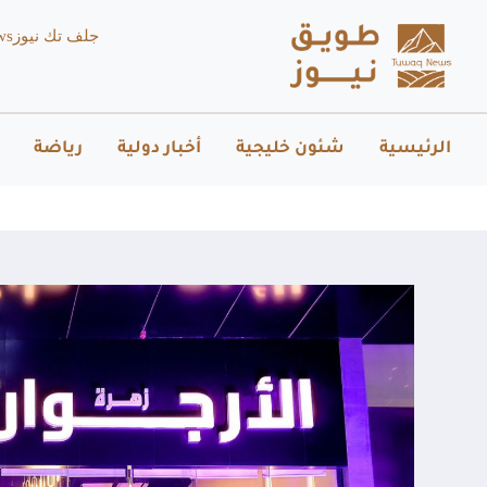
جلف تك نيوز
ws
الرئيسية
شئون خليجية
أخبار دولية
رياضة