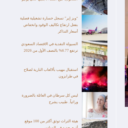
“ويز إير” تسجل خسارة تشغيلية فصلية
بفعل ارتفاع تكاليف الوقود وانخفاض
أسعار التذاكر
السيولة النقدية في الاقتصاد السعودي
ترتفع 6.77% بالنصف الأول من 2026
استقبال مهيب بألالعاب النارية لصلاح
في طرابزون
ليس كل سرطان في العائلة بالضرورة
وراثياً.. طبيب يشرح
هيئة التراث توثق أكثر من 100 موقع
أثري جديد في الدوادمي