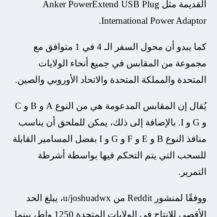
القديمة مثل Anker PowerExtend USB Plug
International Power Adaptor.
كما يبدو أن محول السفر الـ 4 في 1 متوافق مع
مجموعة من المقابس في جميع أنحاء الولايات
المتحدة والمملكة المتحدة والاتحاد الأوروبي والصين.
يُقال إن المقابس المدعومة هي من النوع A و B و C
و G و I. بالإضافة إلى ذلك، يمكن للملحق أن يناسب
منافذ النوع B و E و F و G و I بفضل المسامير القابلة
للسحب التي يتم التحكم فيها بواسطة أشرطة
التمرير.
ووفقًا لمنشور Reddit من u/joshuadwx، يبلغ الحد
الأقصى للإنتاج في الولايات المتحدة 1250 واط، بينما