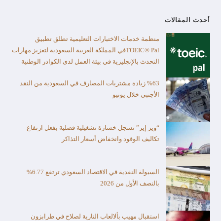
أحدث المقالات
منظمة خدمات الاختبارات التعليمية تطلق تطبيق
TOEIC® Palفي المملكة العربية السعودية لتعزيز مهارات
التحدث بالإنجليزية في بيئة العمل لدى الكوادر الوطنية
%63 زيادة مشتريات المصارف في السعودية من النقد
الأجنبي خلال يونيو
“ويز إير” تسجل خسارة تشغيلية فصلية بفعل ارتفاع
تكاليف الوقود وانخفاض أسعار التذاكر
السيولة النقدية في الاقتصاد السعودي ترتفع 6.77%
بالنصف الأول من 2026
استقبال مهيب بألالعاب النارية لصلاح في طرابزون