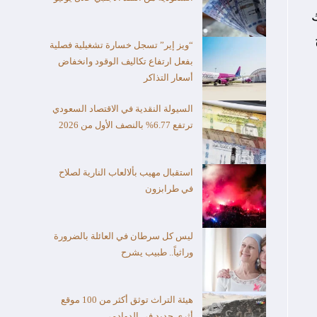
“ويز إير” تسجل خسارة تشغيلية فصلية
بفعل ارتفاع تكاليف الوقود وانخفاض
أسعار التذاكر
السيولة النقدية في الاقتصاد السعودي
ترتفع 6.77% بالنصف الأول من 2026
استقبال مهيب بألالعاب النارية لصلاح
في طرابزون
ليس كل سرطان في العائلة بالضرورة
وراثياً.. طبيب يشرح
هيئة التراث توثق أكثر من 100 موقع
أثري جديد في الدوادمي