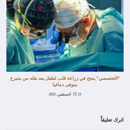
“التخصصي” ينجح في زراعة قلب لطفل بعد نقله من متبرع
متوفى دماغيا
21 أغسطس، 2025
اترك تعليقاً