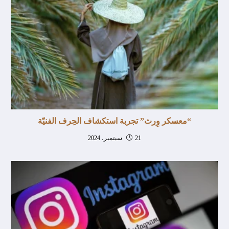
“معسكر وِرث” تجربة استكشاف الحِرف الفنيّة
21 سبتمبر، 2024