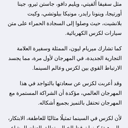
مثل سفيفا ألفيتي، ويليم دافو، جاستن ثيرو، جينا
أورتيجا، وينونا رايدر، مونيكا بيلوتشي، وكيت
بلانشيت، حيث وصلوا إلى السجادة الحمراء على متن
سيارات لكزس الكهربائية.
كما تشارك ميريام ليون، الممثلة وسفيرة العلامة
التجارية الجديدة، في المهرجان لأول مرة، مما يجسد
الارتباط القوي بين لكزس وعالم السينما.
وقد أعربت لكزس عن سعادتها بالتواجد في هذا
المهرجان العالمي، مؤكدة أن الشراكة المستمرة مع
المهرجان تحتفل بالتميز بجميع أشكاله.
لأن لكزس في السينما تمثيلًا مثاليًا للعاطفة، الابتكار،
والموهبة؛ كونها توقظ الخيال وتطلق العنان للمشاعر