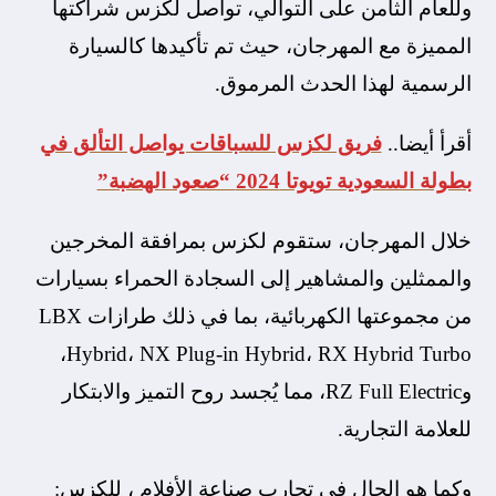
وللعام الثامن على التوالي، تواصل لكزس شراكتها
المميزة مع المهرجان، حيث تم تأكيدها كالسيارة
الرسمية لهذا الحدث المرموق.
أقرأ أيضا..
فريق لكزس للسباقات يواصل التألق في
بطولة السعودية تويوتا 2024 “صعود الهضبة”
خلال المهرجان، ستقوم لكزس بمرافقة المخرجين
والممثلين والمشاهير إلى السجادة الحمراء بسيارات
من مجموعتها الكهربائية، بما في ذلك طرازات LBX
Hybrid، NX Plug-in Hybrid، RX Hybrid Turbo،
وRZ Full Electric، مما يُجسد روح التميز والابتكار
للعلامة التجارية.
وكما هو الحال في تجارب صناعة الأفلام ، للكزس: