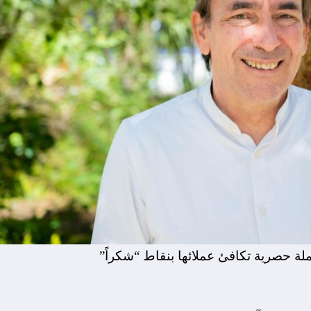
لة حصرية تكافئ عملائها بنقاط “شكراً”