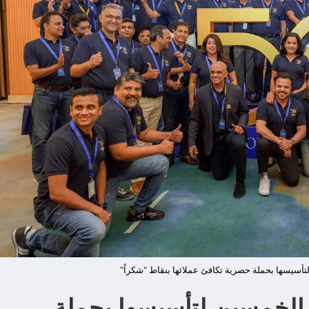
تأسيسها بحملة حصرية تكافئ عملائها بنقاط "شكراً"
 الخمسين لتأسيسها بحملة