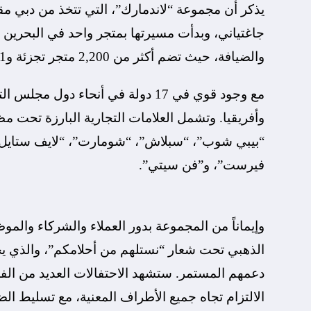
جاغتياني، وبدأت مسيرتها بمتجر واحد في البحرين
والضيافة، حيث تضم أكثر من 2,200 متجر تجزئة و21 علامة تجارية، و4 امتيازات،
مع وجود قوي في 17 دولة في أنحاء 
وأفريقيا. وتشمل العلامات التجارية البارزة تحت 
“بيبي شوب”، “سبلاش”، “شومارت”، “لايف ستايل”،
فيرست”، و”فن سيتي”.
وإيماناً من المجموعة بدور العملاء والشركاء والمو
الذهبي تحت شعار “نستلهم من أحلامكم”، والذي يج
دعمهم المستمر. ستشهد الاحتفالات العديد من الفعا
الالتزام تجاه جميع الأطراف المعنية، مع تسليط ال