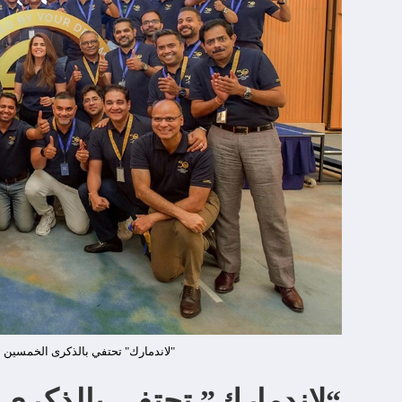
"لاندمارك" تحتفي بالذكرى الخمسين ل
“لاندمارك” تحتفي بالذكرى