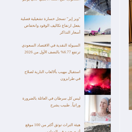
“ويز إير” تسجل خسارة تشغيلية فصلية
بفعل ارتفاع تكاليف الوقود وانخفاض
أسعار التذاكر
السيولة النقدية في الاقتصاد السعودي
ترتفع 6.77% بالنصف الأول من 2026
استقبال مهيب بألالعاب النارية لصلاح
في طرابزون
ليس كل سرطان في العائلة بالضرورة
وراثياً.. طبيب يشرح
هيئة التراث توثق أكثر من 100 موقع
أثري جديد في الدوادمي