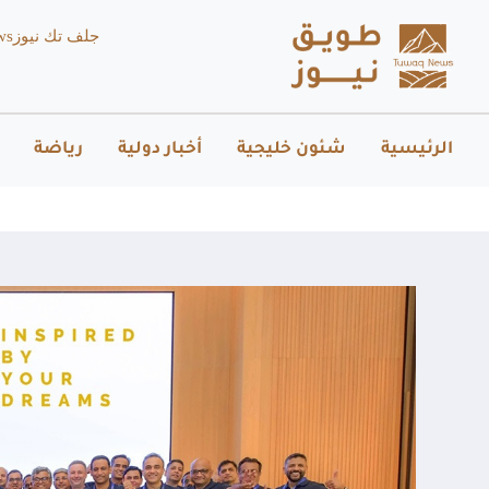
جلف تك نيوز
ws
الرئيسية
شئون خليجية
أخبار دولية
رياضة