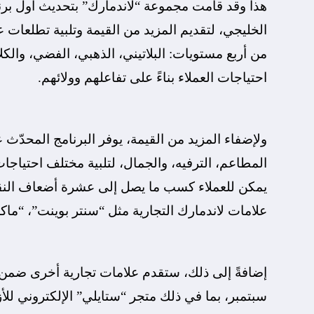
هذا وقد قامت مجموعة “لاندمارك” بتحديث أول برن
الخليجي، لتقديم المزيد من القيمة وتلبية تطلعات ع
من أربع مستويات: البلاتيني، الذهبي، الفضي، وال
احتياجات العملاء بناءً على تفاعلهم وولائهم.
ولإضفاء المزيد من القيمة، يوفر البرنامج المحدّ
المطاعم، الترفيه، والجمال، لتلبية مختلف احتياجات
يمكن للعملاء كسب ما يصل إلى عشرة أضعاف النقا
علامات لاندمارك التجارية مثل “سنتر بوينت”، “ما
إضافةً إلى ذلك، ستقدم علامات تجارية أخرى ضمن 
سبتمبر، بما في ذلك متجر “ستايلي” الإلكتروني ل