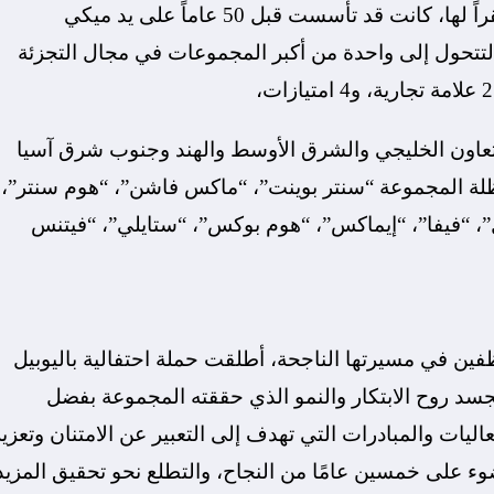
يذكر أن مجموعة “لاندمارك”، التي تتخذ من دبي مقراً لها، كانت قد تأسست قبل 50 عاماً على يد ميكي
 لتتحول إلى واحدة من أكبر المجموعات في مجال التجزئة
دول مجلس التعاون الخليجي والشرق الأوسط والهند وجنوب شرق آسيا
مظلة المجموعة “سنتر بوينت”، “ماكس فاشن”، “هوم سنتر”،
 “فيفا”، “إيماكس”، “هوم بوكس”، “ستايلي”، “فيتنس
ظفين في مسيرتها الناجحة، أطلقت حملة احتفالية باليوبيل
سد روح الابتكار والنمو الذي حققته المجموعة بفضل
ليات والمبادرات التي تهدف إلى التعبير عن الامتنان وتعزي
ضوء على خمسين عامًا من النجاح، والتطلع نحو تحقيق المزيد