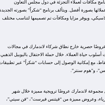
امج مكافآت لعملاء التجزئة في دول مجلس التعاون
ملائها بصورة أفضل. ويتألف برنامج “شكراً” بصورته الجديدة
كلاسيكي، ويوفر مزايا ومكافآت تم تصميمها لتناسب مختلف
ث عروضًا حصرية خارج نطاق شركاء لاندمارك في مجالات
 أسلوب حياة العملاء. خلال حملة الاحتفال باليوبيل الذهبي،
ط، مع إمكانية الوصول إلى حسابات “شكراً” عبر تطبيقات
كس”، و”هوم سنتر”.
مجموعة لاندمارك عروضًا ترويجية مميزة خلال شهر
لأزياء، وعروض مميزة من “فيتنس فيرست”، “فن سيتي”،