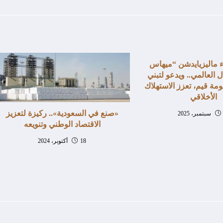
 ماليزيايدشن “ميهاس
حلال العالمي.. ويدعو لتبني
مة قيم، تعزز الاستهلاك
الأخلاقي
«صنع في السعودية».. ركيزة لتعزيز
الاقتصاد الوطني وتنويعه
18 أكتوبر، 2024