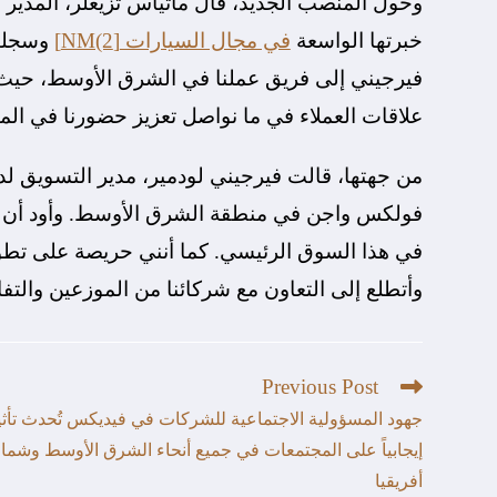
وحول المنصب الجديد، قال ماتياس تزيغلر، المدي
خبرتها الواسعة
في مجال السيارات
[NM(2]
وسجلها
فيرجيني إلى فريق عملنا في الشرق الأوسط، حيث يم
علاقات العملاء في ما نواصل تعزيز حضورنا في الم
من جهتها، قالت فيرجيني لودمير، مدير التسويق 
فولكس واجن في منطقة الشرق الأوسط. وأود أن أعبر
في هذا السوق الرئيسي. كما أنني حريصة على تطوير ا
وأتطلع إلى التعاون مع شركائنا من الموزعين والتف
Previous Post
جهود المسؤولية الاجتماعية للشركات في فيديكس تُحدث تأثير
إيجابياً على المجتمعات في جميع أنحاء الشرق الأوسط وشما
أفريقيا