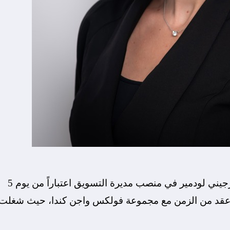
أعلنت فولكس واجن الشرق الأوسط عن تعيين فيرجيني لودمير في منصب مديرة التسويق اعتباراً من يوم 5
قترب من عقد من الزمن مع مجموعة فولكس واجن كندا، حيث شغلت