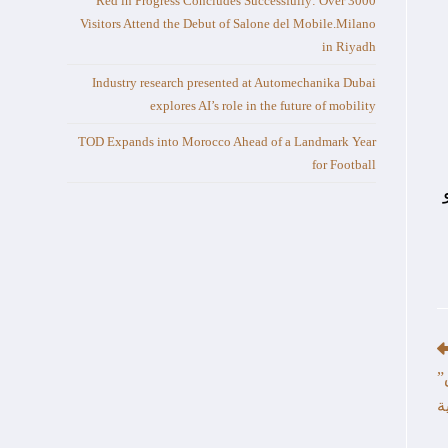
Red in Progress Concludes Successfully: Over 3000
Visitors Attend the Debut of Salone del Mobile.Milano
in Riyadh
Industry research presented at Automechanika Dubai
explores AI’s role in the future of mobility
TOD Expands into Morocco Ahead of a Landmark Year
for Football
”
ة