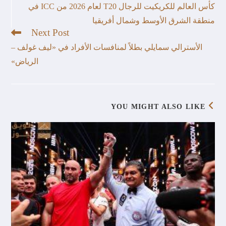
كأس العالم للكريكيت للرجال T20 لعام 2026 من ICC في
منطقة الشرق الأوسط وشمال أفريقيا
Next Post
الأسترالي سمايلي بطلاً لمنافسات الأفراد في «ليف غولف –
الرياض»
YOU MIGHT ALSO LIKE