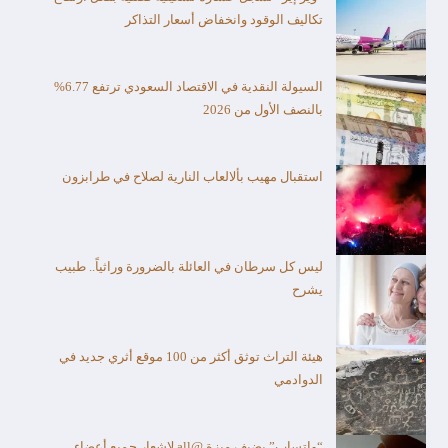
تكاليف الوقود وانخفاض أسعار التذاكر
السيولة النقدية في الاقتصاد السعودي ترتفع 6.77%
بالنصف الأول من 2026
استقبال مهيب بألالعاب النارية لصلاح في طرابزون
ليس كل سرطان في العائلة بالضرورة وراثياً.. طبيب
يشرح
هيئة التراث توثق أكثر من 100 موقع أثري جديد في
الدوادمي
“واتساب” يضيف ميزة @all لإشعار جميع أعضاء