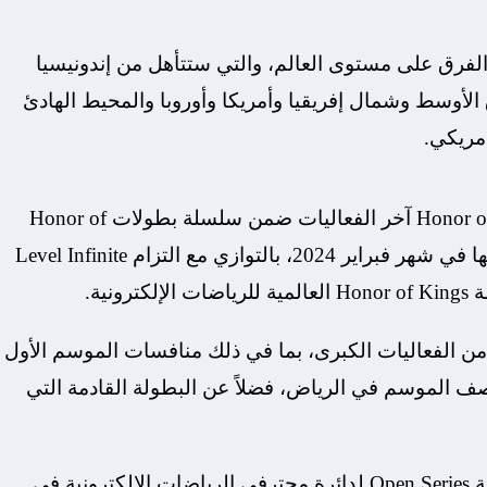
ولة 16 فريقاً من أفضل الفرق على مستوى العالم، والتي ستتأهل من إندونيسيا
ق الأوسط وشمال إفريقيا وأمريكا وأوروبا والمحيط الهادئ
مريكي.
ستكون بطولة Honor of Kings Invitational Championship آخر الفعاليات ضمن سلسلة بطولات Honor of
Kings Global Invitational 2024 التي تم الإعلان عنها في شهر فبراير 2024، بالتوازي مع التزام Level Infinite
 العديد من الفعاليات الكبرى، بما في ذلك منافسات الموسم الأول
تصف الموسم في الرياض، فضلاً عن البطولة القادمة التي
وبالإضافة إلى ذلك، أطلقت Honor of Kings سلسلة Open Series لدائرة محترفي الرياضات الإلكترونية في