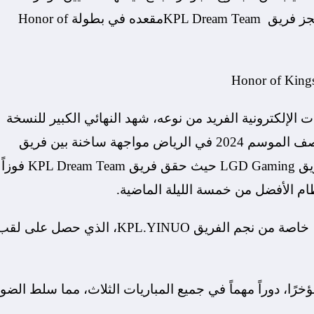
أمريكي مع العشرة فرق الأخرى في المباريات، وحجز فريق KPL Dream Teamمقعده في بطولة Honor of
إلكترونية الفريد من نوعه، شهد النهائي الكبير للنسخة
الأولى من بطولة Honor of Kings Invitational منتصف الموسم 2024 في الرياض مواجهة ساخنة بين فريق
KPL Dream Team و منافسه على لقب البطولة فريق LGD Gaming حيث حقق فريق KPL Dream Team فوزاً
وتميز انتصار فريق KPL Dream Team بالأداء الرائع، خاصة من نجم الفريق KPL.YINUO، الذي حصل على ل
رًا، دوراً مهماً في جميع المباريات الثلاث، مما سلط الضو