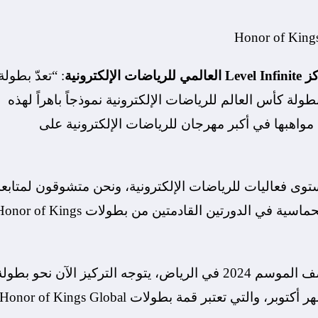
كترونية
: “تعدّ بطولة
منتصف الموسم في بطولة كأس العالم للرياضات الإلكترونية نموذجاً باهراً لهذه
اهبها في أكبر مهرجان للرياضات الإلكترونية على
وى فعاليات للرياضات الإلكترونية، ونحن متشوقون لمتابعة
المزيد من المعارك التنافسية الملحمية، والأجواء الحماسية في الدورتين القادمتين من بطولات of Kings
ومع ختام بطولة Honor of Kings Invitational منتصف الموسم 2024 في الرياض، يتوجه التركيز الآن نحو بطول
Honor of Kings Invitational Championship في شهر أكتوبر، والتي تعتبر قمة بطولات Honor of Kings Global