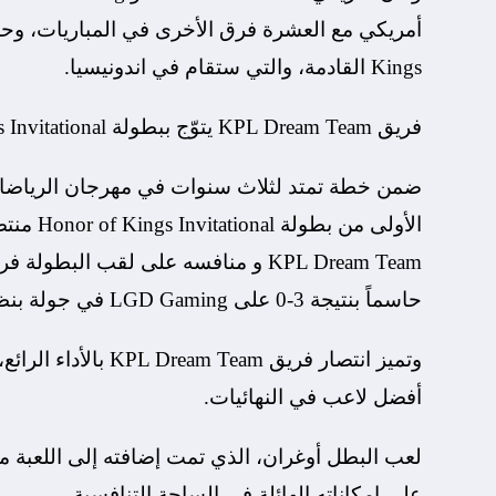
Kings القادمة، والتي ستقام في اندونيسيا.
فريق KPL Dream Team يتوّج ببطولة Honor of Kings Invitational
ضمن خطة تمتد لثلاث سنوات في مهرجان الرياضات ال
حاسماً بنتيجة 3-0 على LGD Gaming في جولة بنظام الأفضل من خمسة الليلة الماضية.
أفضل لاعب في النهائيات.
لعب البطل أوغران، الذي تمت إضافته إلى اللعبة مؤخ
على إمكاناته الهائلة في الساحة التنافسية.