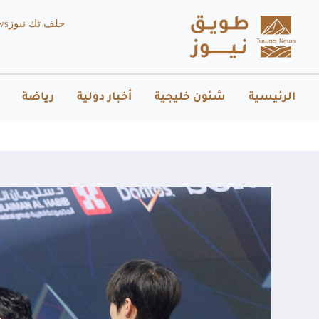
جلف تك نيوز
ws
الرئيسية
شئون خليجية
أخبار دولية
رياضة