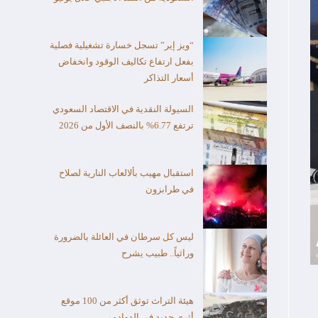
“ويز إير” تسجل خسارة تشغيلية فصلية
بفعل ارتفاع تكاليف الوقود وانخفاض
أسعار التذاكر
السيولة النقدية في الاقتصاد السعودي
ترتفع 6.77% بالنصف الأول من 2026
استقبال مهيب بألالعاب النارية لصلاح
في طرابزون
ليس كل سرطان في العائلة بالضرورة
وراثياً.. طبيب يشرح
هيئة التراث توثق أكثر من 100 موقع
أثري جديد في الدوادمي