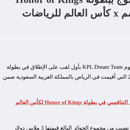
Invitational منتصف الموسم x كأس العالم للرياضات
KPL Dream Team بأول لقب على الإطلاق في بطولة
Honor of Kings Invitational منتصف الموسم 2024 التي أقيمت في الرياض بالمملكة العربية السعودية ضمن
هاتف HONOR 200 Pro يتصدر المشهد التنافسي في بطولة Honor of Kings لكأس العالم
وكان لفريقي KPL Dream Team و LGD Gaming نصيب من مجموع الجوائز البالغ قيمتها 3 ملايين دولار