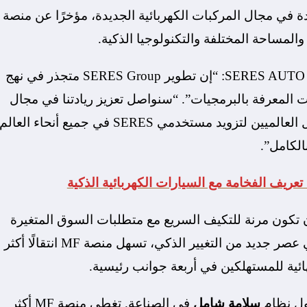
ة الصينية الرائدة في مجال المركبات الكهربائية الجديدة، مؤخرًا عن منصة
قال Zhang Xinghai، مؤسس ورئيس مجلس إدارة SERES AUTO: “إن تطوير SERES Group متجذر في نهج
 المعرفة بالبرمجيات”. “سنواصل تعزيز ريادتنا في مجال
التكنولوجيا، والتعاون بشكل أكبر مع شركاء الأعمال العالميين لتزويد مستخدمي SERES في جميع أنحاء العالم
الكامل”.
 منصة MF، وهي أعجوبة هندسية، لـ SERES أن تكون مرنة للتكيف السريع مع متطلبات السوق المتغيرة
وتوقعات المستهلك. مع دخول صناعة السيارات في عصر جديد من التغيير الذكي، تسهل منصة MF انتقالًا أكثر
ئية للمستهلكين في أربعة جوانب رئيسية.
سلامة شامل
في الصناعة. تغطي منصة MF أكثر