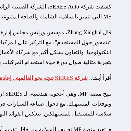
كشفت شركة SERES Auto، الشرك
MF التي تتميز بالسلامة الشاملة والطاقة المتنوعة والمساحة المختلفة والتكنولوجيا الذكية.
“يتمحور حول المستخدم”، مع التركيز على المركبات
بتجربة مثالية طوال دورة حياة استخدام المركبات ب
أقرأ أيضا..
شركة SERES تتجه نحو العالمية.. إعادة تعريف الفخامة مع السيارات الكهربائية الذكية
تتيح
سلاسة للمستقبل للمستهلكين. تنعكس الفوائد النها
تعيد منصة MF تعريف السلامة من خلال تقديم أول نظام