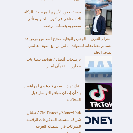
موجة صعود الأسهم المرتبطة بالذكاء
الاصطناعي في كوريا الجنوبية تأتي
مصحوبة بتقلبات مرتفعة
الحزام الناري… الوعي والوقاية مفتاح الحد من مرض قد
تستمر مضاعفاته لسنوات.. بالتزامن مع اليوم العالمي
لصحة الجلد
ترشيحات أفضل 7 هواتف ببطاريات
تتجاوز 8000 ملّي أمبير
“تيك توك” يسوي 3 دعاوى لمراهقين
بشأن إدمان مواقع التواصل قبل
المحاكمة
MoneyHash وAZM Fintech تعلنان
شراكة لتبسيط المدفوعات الرقمية
للشركات في المملكة العربية