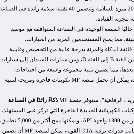
من 150 سيناريو للسلامة، وقد طورت أكثر من 200 ميزة للسلامة وتتضمن 40 تقنية سلامة رائدة في الصنا
 لتجربة القيادة.
حاليًا المنصة الوحيدة في الصناعة المتوافقة مع موسع
ينة، مما يمنح المستخدمين المزيد من الخيارات.
، تسمح منصة MF فائقة الذكاء والمرنة بدرجة عالية من التخصيص وقابلية
التوسع عبر نماذج وأنواع مختلفة من المركبات، من الفئة B إلى الفئة D، ومن سيارات السيدان إلى سيارات
 بعدها، مما يضمن تلبية مجموعة واسعة من احتياجات
المستهلكين بكفاءة. بغض النظر عن نوع السيارة، يمكن أن تحمل منصة MF تكوينات فاخرة ومريحة لتلبية
ذكاءً رائدًا في الصناعة
رًا جديدًا للمركبات الكهربائية الجديدة الفاخرة التي تركز على المستهلك.
لقد حققت SOA كاملة بنسبة 100%، وفتحت أكثر من 1300 واجهة API، ويمكنها دمج أكثر من 5,000 تطبيق
مما يضمن تجربة مستخدم مخصصة تمامًا. إلى جانب قدرات ترقية OTA القوية، يمكن لمنصة MF أن تضمن