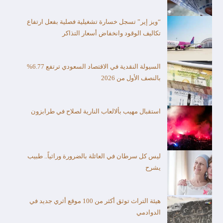
“ويز إير” تسجل خسارة تشغيلية فصلية بفعل ارتفاع
تكاليف الوقود وانخفاض أسعار التذاكر
السيولة النقدية في الاقتصاد السعودي ترتفع 6.77%
بالنصف الأول من 2026
استقبال مهيب بألالعاب النارية لصلاح في طرابزون
ليس كل سرطان في العائلة بالضرورة وراثياً.. طبيب
يشرح
هيئة التراث توثق أكثر من 100 موقع أثري جديد في
الدوادمي