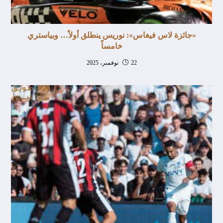
«جائزة لاس فيغاس»: نوريس ينطلق أولاً… وبياستري
خامساً
22 نوفمبر، 2025