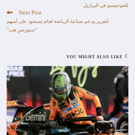
للجوجيتسو في البرازيل
Next Post
لتعزيز ودعم صناعة الرياضة لجام تستحوذ على أسهم
“سبورتس هب”
YOU MIGHT ALSO LIKE