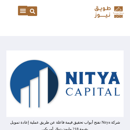
شركة Nitya تفتح أبواب تحقيق قيمة فاعلة عن طريق عملية إعادة تمويل
بقيمة 218 مليون دولار أمريكي