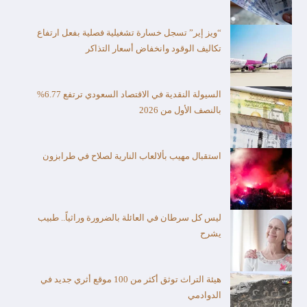
“ويز إير” تسجل خسارة تشغيلية فصلية بفعل ارتفاع
تكاليف الوقود وانخفاض أسعار التذاكر
السيولة النقدية في الاقتصاد السعودي ترتفع 6.77%
بالنصف الأول من 2026
استقبال مهيب بألالعاب النارية لصلاح في طرابزون
ليس كل سرطان في العائلة بالضرورة وراثياً.. طبيب
يشرح
هيئة التراث توثق أكثر من 100 موقع أثري جديد في
الدوادمي