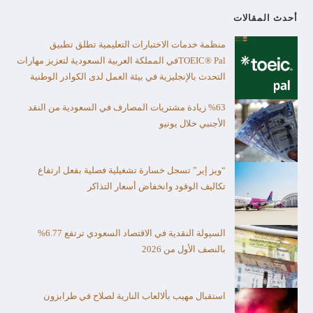
أحدث المقالات
منظمة خدمات الاختبارات التعليمية تطلق تطبيق
TOEIC® Palفي المملكة العربية السعودية لتعزيز مهارات
التحدث بالإنجليزية في بيئة العمل لدى الكوادر الوطنية
%63 زيادة مشتريات المصارف في السعودية من النقد
الأجنبي خلال يونيو
“ويز إير” تسجل خسارة تشغيلية فصلية بفعل ارتفاع
تكاليف الوقود وانخفاض أسعار التذاكر
السيولة النقدية في الاقتصاد السعودي ترتفع 6.77%
بالنصف الأول من 2026
استقبال مهيب بألالعاب النارية لصلاح في طرابزون