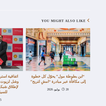
YOU MIGHT ALSO LIKE
“ابن بطوطة مول” يحوّل كل خطوة
اتفاقية استر
إلى مكافأة عبر مبادرة “امشِ لتربح”
وشل لزيوت ا
لإطلاق شبكة
20 يوليو، 2026
للسيا
25 يوني