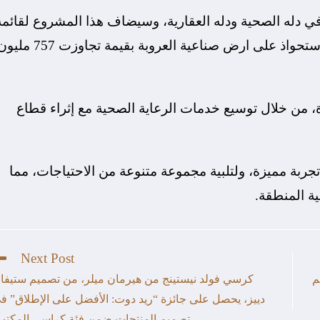
 دله الصحية ودله العقارية، وسيضاف هذا المشروع لقائمة
مشاريع (شركة تطوير) الريادية والتي كان آخرها الاستحواذ على ارض صناعية العروبة بقيمة تجاوزت 7
، من خلال توسيع خدمات الرعاية الصحية مع إثراء قطاع
جربة مميزة، ولتلبية مجموعة متنوعة من الاحتياجات، مما
ة المنطقة.
Next Post
م
كرسي فولد نيستينج من هيرمان ميلر، من تصميم ستيفا
دييز، يحصل على جائزة “ريد دوت: الأفضل على الإطلاق” ف
تصميم المنتجات ضمن فئة كراسي المكتب