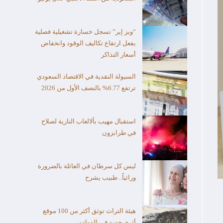
“ويز إير” تسجل خسارة تشغيلية فصلية
بفعل ارتفاع تكاليف الوقود وانخفاض
أسعار التذاكر
السيولة النقدية في الاقتصاد السعودي
ترتفع 6.77% بالنصف الأول من 2026
استقبال مهيب بألالعاب النارية لصلاح
في طرابزون
ليس كل سرطان في العائلة بالضرورة
وراثياً.. طبيب يشرح
هيئة التراث توثق أكثر من 100 موقع
أثري جديد في الدوادمي