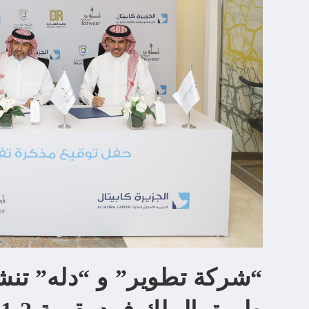
“شركة تطوير” و “دله” تن