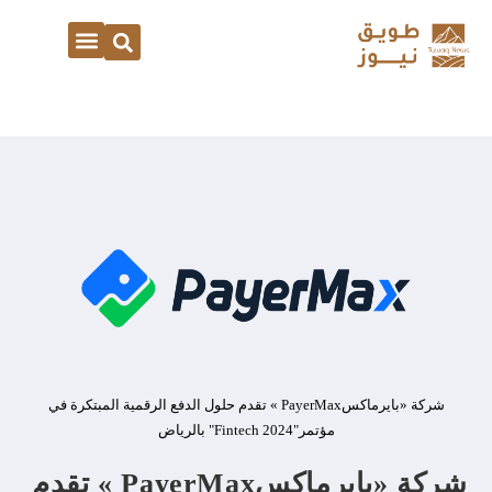
شركة «بايرماكسPayerMax » تقدم حلول الدفع الرقمية المبتكرة في
مؤتمر"Fintech 2024" بالرياض
شركة «بايرماكسPayerMax » تقدم